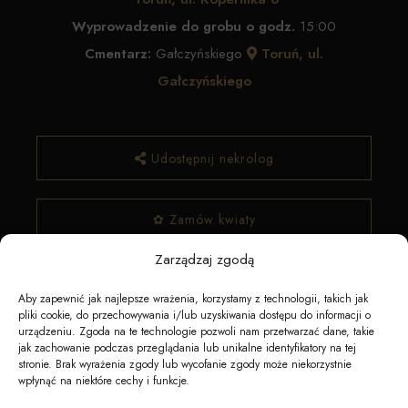
Wyprowadzenie do grobu o godz.
15:00
Cmentarz:
Gałczyńskiego
Toruń, ul.
Gałczyńskiego
Udostępnij nekrolog
✿ Zamów kwiaty
Zarządzaj zgodą
Aby zapewnić jak najlepsze wrażenia, korzystamy z technologii, takich jak
pliki cookie, do przechowywania i/lub uzyskiwania dostępu do informacji o
urządzeniu. Zgoda na te technologie pozwoli nam przetwarzać dane, takie
jak zachowanie podczas przeglądania lub unikalne identyfikatory na tej
stronie. Brak wyrażenia zgody lub wycofanie zgody może niekorzystnie
wpłynąć na niektóre cechy i funkcje.
Napędzane przez technologię