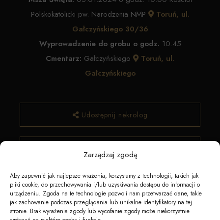
Polskokatolicki pw. Narodzenia NMP
Toruń, ul.
Gałczyńskiego 30/36
Wyprowadzenie do grobu o godz.
10:45
Cmentarz:
Gałczyńskiego
Toruń, ul.
Gałczyńskiego
Udostępnij nekrolog
✿ Zamów kwiaty
Zarządzaj zgodą
Aby zapewnić jak najlepsze wrażenia, korzystamy z technologii, takich jak
pliki cookie, do przechowywania i/lub uzyskiwania dostępu do informacji o
urządzeniu. Zgoda na te technologie pozwoli nam przetwarzać dane, takie
jak zachowanie podczas przeglądania lub unikalne identyfikatory na tej
stronie. Brak wyrażenia zgody lub wycofanie zgody może niekorzystnie
wpłynąć na niektóre cechy i funkcje.