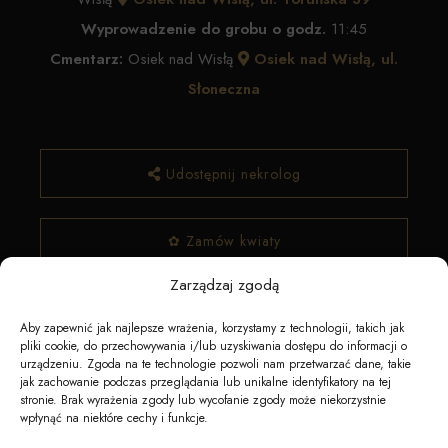
Wyprowadzenie do grobu o godz.
11:45
Cmentarz:
Osiek nad Wisłą
Osiek nad Wisłą, ul.
Słoneczna
Udostępnij nekrolog
✿ Zamów kwiaty
Zarządzaj zgodą
Aby zapewnić jak najlepsze wrażenia, korzystamy z technologii, takich jak
pliki cookie, do przechowywania i/lub uzyskiwania dostępu do informacji o
urządzeniu. Zgoda na te technologie pozwoli nam przetwarzać dane, takie
jak zachowanie podczas przeglądania lub unikalne identyfikatory na tej
stronie. Brak wyrażenia zgody lub wycofanie zgody może niekorzystnie
wpłynąć na niektóre cechy i funkcje.
Napędzane przez technologię