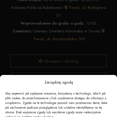
Królowej Polski na Rubinkowie I
Toruń, ul. Rydygiera
21
Wyprowadzenie do grobu o godz.
13:00
Cmentarz:
Centrany Cmentarz Komunalny w Toruniu
Toruń, ul. Grudziądzka 192
Udostępnij nekrolog
✿ Zamów kwiaty
Zarządzaj zgodą
Aby zapewnić jak najlepsze wrażenia, korzystamy z technologii, takich jak
pliki cookie, do przechowywania i/lub uzyskiwania dostępu do informacji o
urządzeniu. Zgoda na te technologie pozwoli nam przetwarzać dane, takie
jak zachowanie podczas przeglądania lub unikalne identyfikatory na tej
stronie. Brak wyrażenia zgody lub wycofanie zgody może niekorzystnie
wpłynąć na niektóre cechy i funkcje.