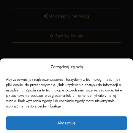
Udostępnij nekrolog
✿ Zamów kwiaty
Zarządzaj zgodą
Aby zapewnić jak najlepsze wrażenia, korzystamy z technologii, takich jak
pliki cookie, do przechowywania i/lub uzyskiwania dostępu do informacji o
urządzeniu. Zgoda na te technologie pozwoli nam przetwarzać dane, takie
Napędzane przez technologię
jak zachowanie podczas przeglądania lub unikalne identyfikatory na tej
stronie. Brak wyrażenia zgody lub wycofanie zgody może niekorzystnie
wpłynąć na niektóre cechy i funkcje.
Akceptuję