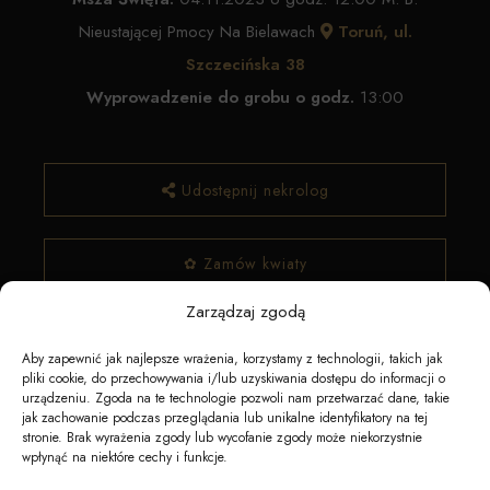
Nieustającej Pmocy Na Bielawach
Toruń, ul.
Szczecińska 38
Wyprowadzenie do grobu o godz.
13:00
Udostępnij nekrolog
✿ Zamów kwiaty
Zarządzaj zgodą
Aby zapewnić jak najlepsze wrażenia, korzystamy z technologii, takich jak
pliki cookie, do przechowywania i/lub uzyskiwania dostępu do informacji o
urządzeniu. Zgoda na te technologie pozwoli nam przetwarzać dane, takie
jak zachowanie podczas przeglądania lub unikalne identyfikatory na tej
stronie. Brak wyrażenia zgody lub wycofanie zgody może niekorzystnie
wpłynąć na niektóre cechy i funkcje.
Napędzane przez technologię