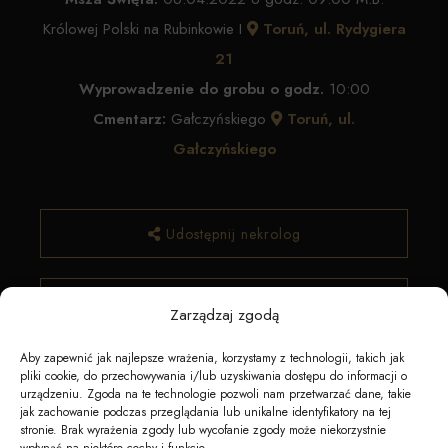
Królowej Polski na Rubinkowie I
Toruń, ul. Rydygiera
21
Wyprowadzenie do grobu o godz.
10:00
Cmentarz:
Gałczyńskiego
Toruń, ul.
Gałczyńskiego
Udostępnij nekrolog
✿ Zamów kwiaty
Zarządzaj zgodą
Aby zapewnić jak najlepsze wrażenia, korzystamy z technologii, takich jak
pliki cookie, do przechowywania i/lub uzyskiwania dostępu do informacji o
urządzeniu. Zgoda na te technologie pozwoli nam przetwarzać dane, takie
jak zachowanie podczas przeglądania lub unikalne identyfikatory na tej
stronie. Brak wyrażenia zgody lub wycofanie zgody może niekorzystnie
wpłynąć na niektóre cechy i funkcje.