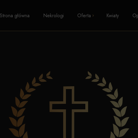
Strona główna
Nekrologi
Oferta
Kwiaty
Op
Pogrzeby z trumną
Kremacje
Pogrzeby wyznaniowe
Pogrzeby świeckie
Transport zwłok
Formalności i zasiłki
Kosmetyka pośmiertna
Kaplice