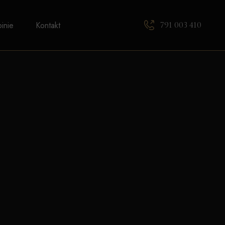
791 003 410
inie
Kontakt