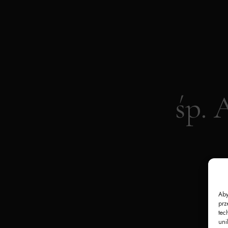
śp.
Aby
prz
tec
uni