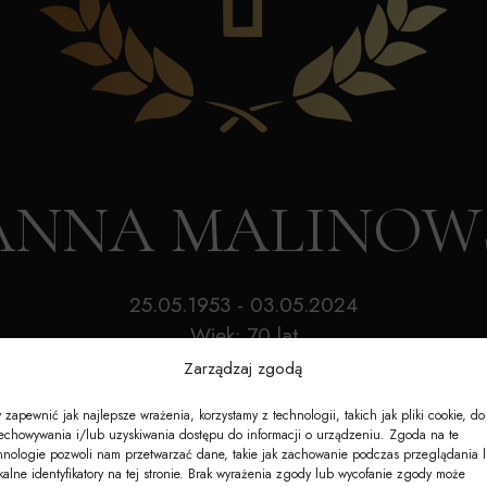
Akcesoria
Nagrobki
e-Nekrologi
 ANNA MALINO
25.05.1953 - 03.05.2024
Wiek: 70 lat
Zarządzaj zgodą
 zapewnić jak najlepsze wrażenia, korzystamy z technologii, takich jak pliki cookie, do
echowywania i/lub uzyskiwania dostępu do informacji o urządzeniu. Zgoda na te
hnologie pozwoli nam przetwarzać dane, takie jak zachowanie podczas przeglądania 
kalne identyfikatory na tej stronie. Brak wyrażenia zgody lub wycofanie zgody może