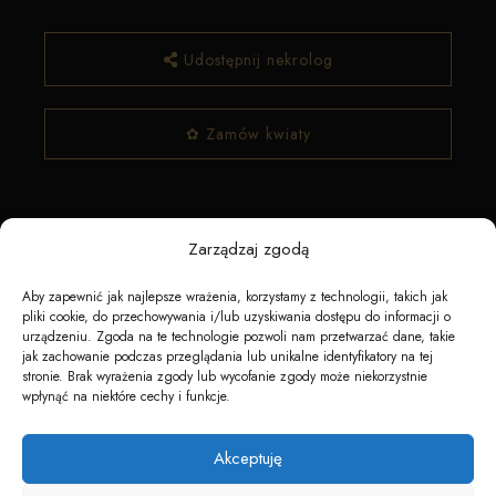
Udostępnij nekrolog
✿ Zamów kwiaty
Zarządzaj zgodą
Aby zapewnić jak najlepsze wrażenia, korzystamy z technologii, takich jak
pliki cookie, do przechowywania i/lub uzyskiwania dostępu do informacji o
urządzeniu. Zgoda na te technologie pozwoli nam przetwarzać dane, takie
Napędzane przez technologię
jak zachowanie podczas przeglądania lub unikalne identyfikatory na tej
stronie. Brak wyrażenia zgody lub wycofanie zgody może niekorzystnie
wpłynąć na niektóre cechy i funkcje.
Akceptuję