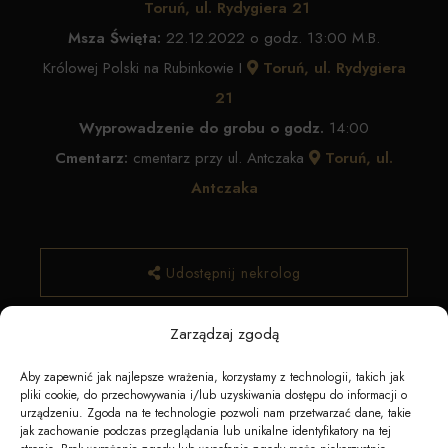
Toruń, ul. Rydygiera 21
Msza Święta:
22.12.2022 o godz. 13:00 M.B.
Królowej Polski na Rubinkowie I
Toruń, ul. Rydygiera
21
Wyprowadzenie do grobu o godz.
14:00
Cmentarz:
cmentarz przy ul. Antczaka
Toruń, ul.
Antczaka
Udostępnij nekrolog
Zarządzaj zgodą
✿ Zamów kwiaty
Aby zapewnić jak najlepsze wrażenia, korzystamy z technologii, takich jak
pliki cookie, do przechowywania i/lub uzyskiwania dostępu do informacji o
urządzeniu. Zgoda na te technologie pozwoli nam przetwarzać dane, takie
jak zachowanie podczas przeglądania lub unikalne identyfikatory na tej