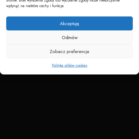
stronie. Brak wyrażenia zgody lub wycofanie zgody może niekorzystnie
wpłynąć na niektóre cechy i funkcje.
Akceptuję
Napędzane przez technologię
Odmów
Zobacz preferencje
Polityka plików cookies