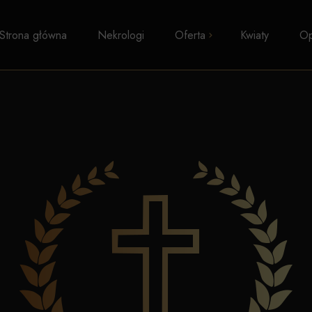
Strona główna
Nekrologi
Oferta
Kwiaty
Op
Pogrzeby z trumną
Kremacje
Pogrzeby wyznaniowe
Pogrzeby świeckie
Transport zwłok
Formalności i zasiłki
Kosmetyka pośmiertna
Kaplice