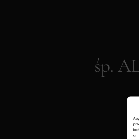
śp. 
Aby
prz
tec
uni