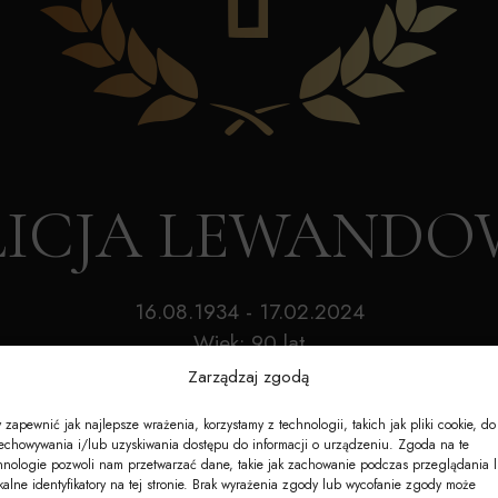
Akcesoria
Nagrobki
e-Nekrologi
ALICJA LEWAND
16.08.1934 - 17.02.2024
Wiek: 90 lat
Zarządzaj zgodą
 zapewnić jak najlepsze wrażenia, korzystamy z technologii, takich jak pliki cookie, do
echowywania i/lub uzyskiwania dostępu do informacji o urządzeniu. Zgoda na te
hnologie pozwoli nam przetwarzać dane, takie jak zachowanie podczas przeglądania 
kalne identyfikatory na tej stronie. Brak wyrażenia zgody lub wycofanie zgody może