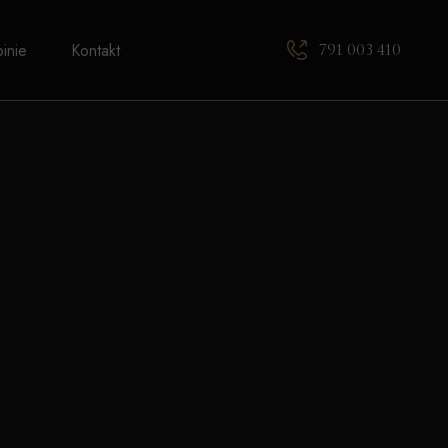
791 003 410
inie
Kontakt