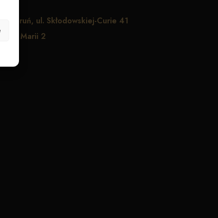
1
Toruń, ul. Skłodowskiej-Curie 41
e
Panny Marii 2