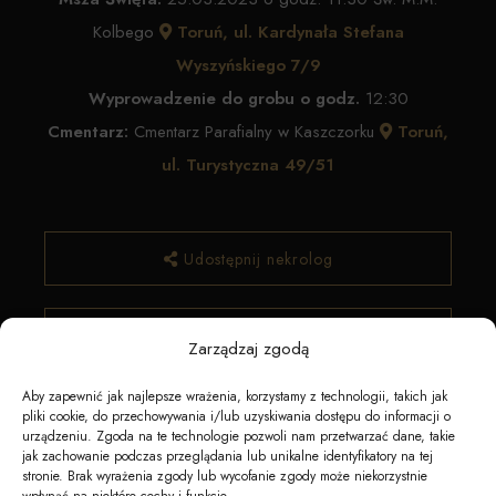
Kolbego
Toruń, ul. Kardynała Stefana
Wyszyńskiego 7/9
Wyprowadzenie do grobu o godz.
12:30
Cmentarz:
Cmentarz Parafialny w Kaszczorku
Toruń,
ul. Turystyczna 49/51
Udostępnij nekrolog
✿ Zamów kwiaty
Zarządzaj zgodą
Aby zapewnić jak najlepsze wrażenia, korzystamy z technologii, takich jak
pliki cookie, do przechowywania i/lub uzyskiwania dostępu do informacji o
urządzeniu. Zgoda na te technologie pozwoli nam przetwarzać dane, takie
jak zachowanie podczas przeglądania lub unikalne identyfikatory na tej
stronie. Brak wyrażenia zgody lub wycofanie zgody może niekorzystnie
wpłynąć na niektóre cechy i funkcje.