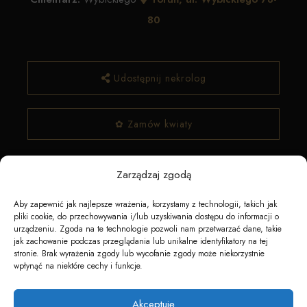
80
Udostępnij nekrolog
✿ Zamów kwiaty
Zarządzaj zgodą
Aby zapewnić jak najlepsze wrażenia, korzystamy z technologii, takich jak
pliki cookie, do przechowywania i/lub uzyskiwania dostępu do informacji o
urządzeniu. Zgoda na te technologie pozwoli nam przetwarzać dane, takie
jak zachowanie podczas przeglądania lub unikalne identyfikatory na tej
stronie. Brak wyrażenia zgody lub wycofanie zgody może niekorzystnie
Napędzane przez technologię
wpłynąć na niektóre cechy i funkcje.
Akceptuję