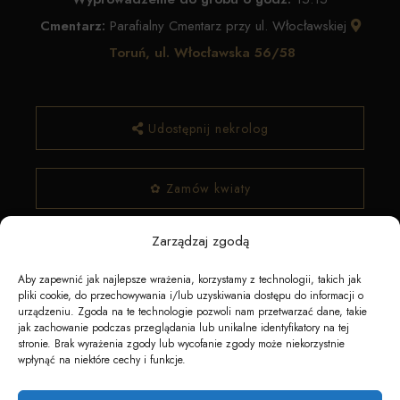
Cmentarz:
Parafialny Cmentarz przy ul. Włocławskiej
Toruń, ul. Włocławska 56/58
Udostępnij nekrolog
✿ Zamów kwiaty
Zarządzaj zgodą
Aby zapewnić jak najlepsze wrażenia, korzystamy z technologii, takich jak
pliki cookie, do przechowywania i/lub uzyskiwania dostępu do informacji o
urządzeniu. Zgoda na te technologie pozwoli nam przetwarzać dane, takie
jak zachowanie podczas przeglądania lub unikalne identyfikatory na tej
stronie. Brak wyrażenia zgody lub wycofanie zgody może niekorzystnie
wpłynąć na niektóre cechy i funkcje.
Napędzane przez technologię