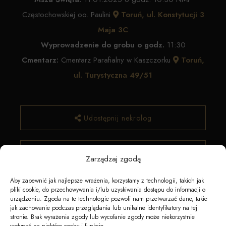
Częstochowskiej oo. Paulini
Toruń, ul. Konstytucji 3
Maja 3C
Wyprowadzenie do grobu o godz.
11:30
Cmentarz:
Cmentarz Parafialny w Kaszczorku
Toruń,
ul. Turystyczna 49/51
Udostępnij nekrolog
✿ Zamów kwiaty
Zarządzaj zgodą
Aby zapewnić jak najlepsze wrażenia, korzystamy z technologii, takich jak
pliki cookie, do przechowywania i/lub uzyskiwania dostępu do informacji o
urządzeniu. Zgoda na te technologie pozwoli nam przetwarzać dane, takie
jak zachowanie podczas przeglądania lub unikalne identyfikatory na tej
stronie. Brak wyrażenia zgody lub wycofanie zgody może niekorzystnie
wpłynąć na niektóre cechy i funkcje.