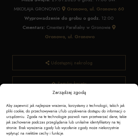
MIKOŁAJA GRONOWO
Gronowo, ul. Gronowo 60
Wyprowadzenie do grobu o godz.
12:00
Cmentarz:
Cmentarz Parafialny w Gronowie
Gronowo, ul. Gronowo
Udostępnij nekrolog
✿ Zamów kwiaty
Zarządzaj zgodą
Aby zapewnić jak najlepsze wrażenia, korzystamy z technologii, takich jak
pliki cookie, do przechowywania i/lub uzyskiwania dostępu do informacji o
urządzeniu. Zgoda na te technologie pozwoli nam przetwarzać dane, takie
jak zachowanie podczas przeglądania lub unikalne identyfikatory na tej
stronie. Brak wyrażenia zgody lub wycofanie zgody może niekorzystnie
wpłynąć na niektóre cechy i funkcje.