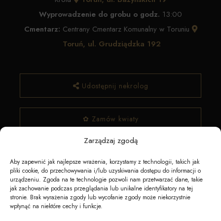
Wyprowadzenie do grobu o godz.
13:00
Cmentarz:
Centrany Cmentarz Komunalny w Toruniu
Toruń, ul. Grudziądzka 192
Udostępnij nekrolog
✿ Zamów kwiaty
Zarządzaj zgodą
Aby zapewnić jak najlepsze wrażenia, korzystamy z technologii, takich jak
pliki cookie, do przechowywania i/lub uzyskiwania dostępu do informacji o
urządzeniu. Zgoda na te technologie pozwoli nam przetwarzać dane, takie
jak zachowanie podczas przeglądania lub unikalne identyfikatory na tej
stronie. Brak wyrażenia zgody lub wycofanie zgody może niekorzystnie
wpłynąć na niektóre cechy i funkcje.
Napędzane przez technologię